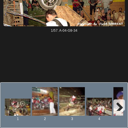
Next
Sculpture
F1
-
1/57. A-04-G9-34
1976
à
1981
Moto
Trial
Indoor
Paddock
Zones
Next
1
2
3
4
5
Ambiances