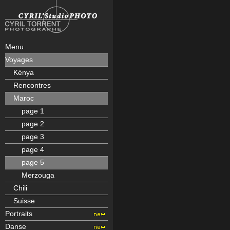
Menu
Voyages
Kénya
Rencontres
Maroc
page 1
page 2
page 3
page 4
page 5
Merzouga
Chili
Suisse
Portraits
Danse