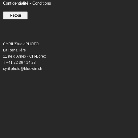
-
Confidentialité
Conditions
Livre
d'or
Cyril
Torrent
CYRIL’StudioPHOTO
La Renaillère
Médias
11 rte d’Arnex · CH-Borex
T +41 22 367 14 23
-
cyril.photo@bluewin.ch
podcasts