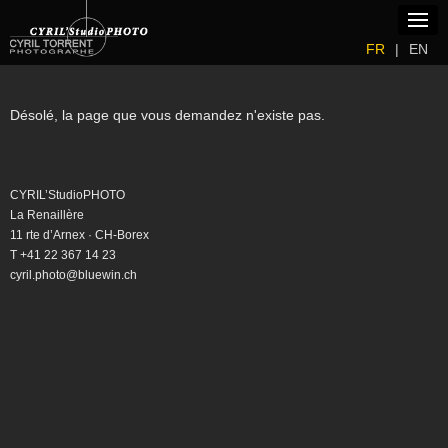
m
---
FR
|
EN
Accueil
Galeries
Désolé, la page que vous demandez n'existe pas.
Photos
Blog
CYRIL’StudioPHOTO
Vidéos
La Renaillère
11 rte d’Arnex · CH-Borex
Stages
T +41 22 367 14 23
cyril.photo@bluewin.ch
Expositions
Vente
Modèles
Liens
Clients