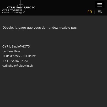
m
---
FR
|
EN
Accueil
Galeries
Désolé, la page que vous demandez n'existe pas.
Photos
Blog
CYRIL’StudioPHOTO
Vidéos
La Renaillère
11 rte d’Arnex · CH-Borex
Stages
T +41 22 367 14 23
cyril.photo@bluewin.ch
Expositions
Vente
Modèles
Liens
Clients